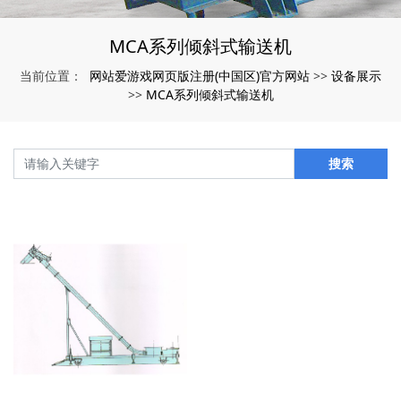
MCA系列倾斜式输送机
网站爱游戏网页版注册(中国区)官方网站
设备展示
当前位置：
>>
MCA系列倾斜式输送机
>>
搜索