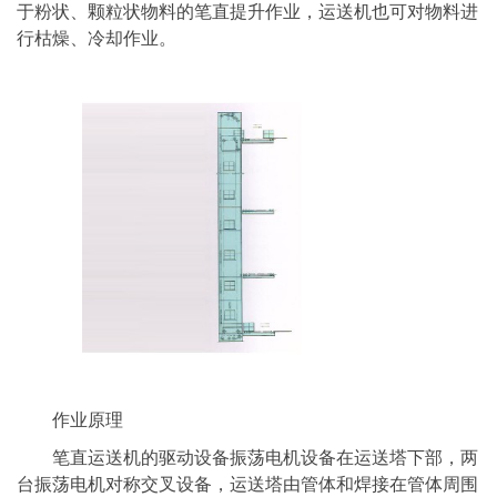
于粉状、颗粒状物料的笔直提升作业，运送机也可对物料进
行枯燥、冷却作业。
作业原理
笔直运送机的驱动设备振荡电机设备在运送塔下部，两
台振荡电机对称交叉设备，运送塔由管体和焊接在管体周围