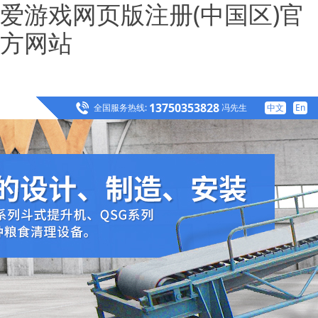
爱游戏网页版注册(中国区)官
方网站
13750353828
全国服务热线:
冯先生
中文
En