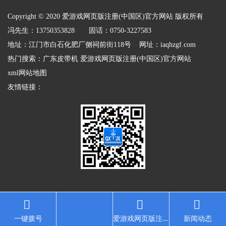
Copyright © 2020 爱游戏网页版注册(中国区)官方网站 版权所有
冯先生：13750353828 固话：0750-3227583
地址：江门市白石化肥厂侧祠前街118号 网址：
iaqhzgf.com
热门搜索：
广东皮带机
爱游戏网页版注册(中国区)官方网站
xml网站地图
友情链接：
一键拨号
爱游戏网页版注册(中国区)官方网站
新闻动态